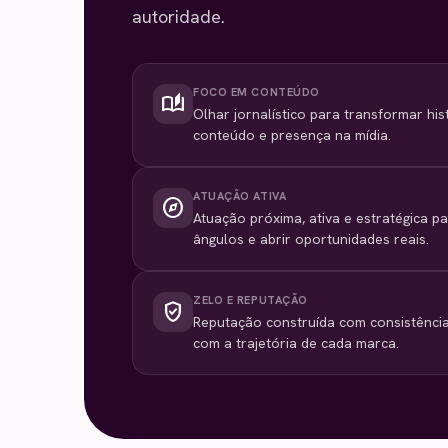
autoridade.
FOCO EM CONTEÚDO
auto_stories
Olhar jornalístico para transformar his
conteúdo e presença na mídia.
ATUAÇÃO ATIVA
explore
Atuação próxima, ativa e estratégica p
ângulos e abrir oportunidades reais.
ZELO E REPUTAÇÃO
verified_user
Reputação construída com consistência,
com a trajetória de cada marca.