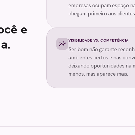
empresas ocupam espaço na 
chegam primeiro aos clientes
ocê e
a.
VISIBILIDADE VS. COMPETÊNCIA
insights
Ser bom não garante reconh
ambientes certos e nas conv
deixando oportunidades na 
menos, mas aparece mais.