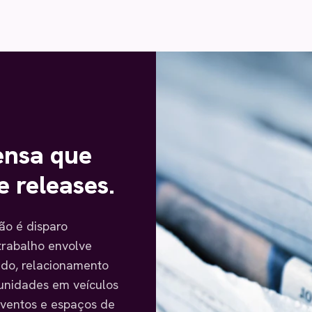
ensa que
e releases.
ão é disparo
trabalho envolve
ado, relacionamento
tunidades em veículos
eventos e espaços de